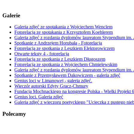
Galerie
Galeria zdjęć ze spotakania z Wojciechem Wenclem
Fotorelacja ze spotakania z Krzysztofem Koehlerem
Galeria zdjęć z rozdania dyplomów laureatom Stypendium im.
Spotkanie z Andrzejem Horubałą - Fotorelacja
Fotorelacja ze spotkania z Leszkiem Elektorowiczem
Otwarte teksty 4 - fotorelacja
Fotorelacja ze spotkania z Leszkiem Długoszem
Fotorelacja ze spotkania z Wojciechem Chmielewskim
Galeria zdjęć z rozdania dyplomów laureatom Stypendium im. 
Spotkanie z Przemysławem Dakowiczem - galeria zdjęć
Genius loci w Limanowej - galeria zdjęć.
Wieczór autorski Edyty Gracz-Chmury
Fundacja Mochnackiego na kongresie Polska - Wielki Projekt 
Genius loci. Galeria zdjęć
Galeria zdjęć z wieczoru poetyckiego "Ucieczka z pustego n
Polecamy