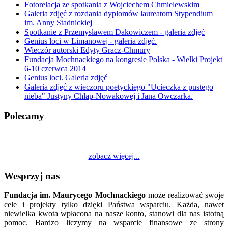
Fotorelacja ze spotkania z Wojciechem Chmielewskim
Galeria zdjęć z rozdania dyplomów laureatom Stypendium
im. Anny Stadnickiej
Spotkanie z Przemysławem Dakowiczem - galeria zdjęć
Genius loci w Limanowej - galeria zdjęć.
Wieczór autorski Edyty Gracz-Chmury
Fundacja Mochnackiego na kongresie Polska - Wielki Projekt
6-10 czerwca 2014
Genius loci. Galeria zdjęć
Galeria zdjęć z wieczoru poetyckiego "Ucieczka z pustego
nieba" Justyny Chłap-Nowakowej i Jana Owczarka.
Polecamy
zobacz więcej...
Wesprzyj nas
Fundacja im. Maurycego Mochnackiego
może realizować swoje
cele i projekty tylko dzięki Państwa wsparciu. Każda, nawet
niewielka kwota wpłacona na nasze konto, stanowi dla nas istotną
pomoc. Bardzo liczymy na wsparcie finansowe ze strony