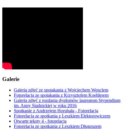
Galerie
Galeria zdjęć ze spotakania z Wojciechem Wenclem
Fotorelacja ze spotakania z Krzysztofem Koehlerem
Galeria zdjęć z rozdania dyplomów laureatom Stypendium
im. Anny Stadnickiej w roku 2016
Spotkanie z Andrzejem Horubałą - Fotorelacja
Fotorelacja ze spotkania z Leszkiem Elektorowiczem
Otwarte teksty 4 - fotorelacja
Fotorelacja ze spotkania z Leszkiem Długoszem